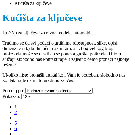
Kućišta za ključeve
Kućišta za ključeve
Kućišta za ključeve za razne modele automobila.
Trudimo se da svi podaci o artiklima (dostupnost, slike, opisi,
dimenzije itd.) budu tačni i ažurirani, ali zbog velikog broja
proizvoda može se desiti da se poneka greška potkrade. U tom
slučaju slobodno nas kontaktirajte, i zajedno ćemo pronaći najbolje
rešenje.
Ukoliko niste pronašli artikal koji Vam je potreban, slobodno nas
kontaktirajte da mi to uradimo za Vas!
Poređaj po:
Prikazati:
1
2
…
5
6