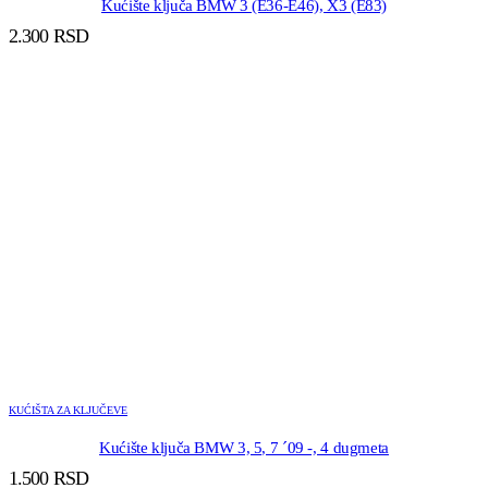
Kućište ključa BMW 3 (E36-E46), X3 (E83)
2.300
RSD
KUĆIŠTA ZA KLJUČEVE
Kućište ključa BMW 3, 5, 7 ´09 -, 4 dugmeta
1.500
RSD