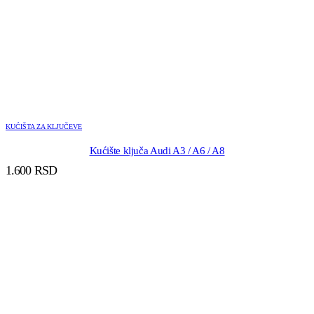
KUĆIŠTA ZA KLJUČEVE
Kućište ključa Audi A3 / A6 / A8
1.600
RSD