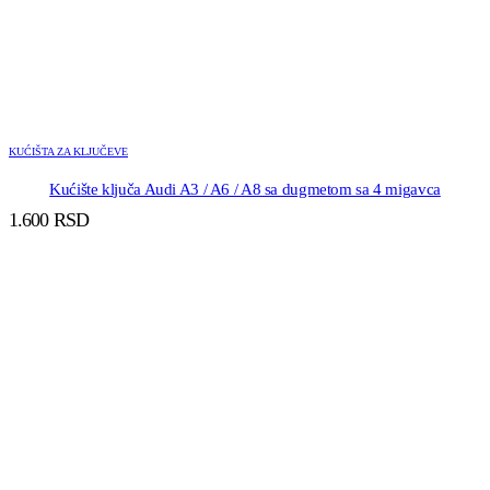
KUĆIŠTA ZA KLJUČEVE
Kućište ključa Audi A3 / A6 / A8 sa dugmetom sa 4 migavca
1.600
RSD