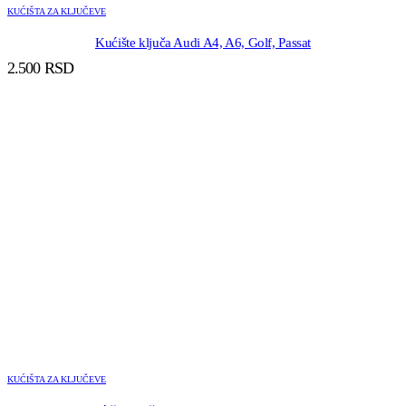
KUĆIŠTA ZA KLJUČEVE
Kućište ključa Audi A4, A6, Golf, Passat
2.500
RSD
KUĆIŠTA ZA KLJUČEVE