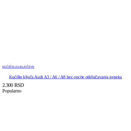
KUĆIŠTA ZA KLJUČEVE
Kućište ključa Audi A3 / A6 / A8 bez opcije otključavanja gepeka
2.300
RSD
Popularno