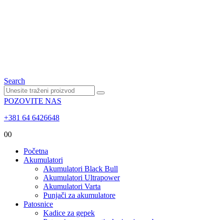
Search
POZOVITE NAS
+381 64 6426648
0
0
Početna
Akumulatori
Akumulatori Black Bull
Akumulatori Ultrapower
Akumulatori Varta
Punjači za akumulatore
Patosnice
Kadice za gepek