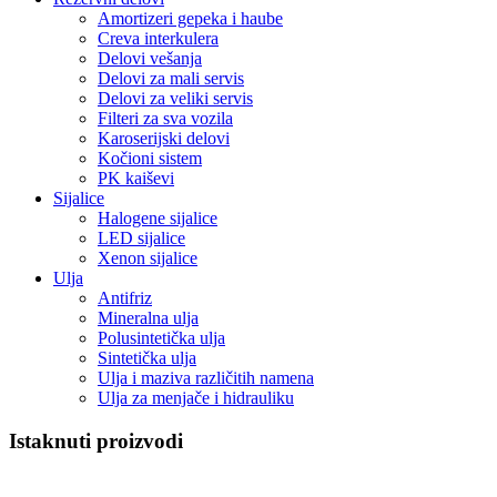
Amortizeri gepeka i haube
Creva interkulera
Delovi vešanja
Delovi za mali servis
Delovi za veliki servis
Filteri za sva vozila
Karoserijski delovi
Kočioni sistem
PK kaiševi
Sijalice
Halogene sijalice
LED sijalice
Xenon sijalice
Ulja
Antifriz
Mineralna ulja
Polusintetička ulja
Sintetička ulja
Ulja i maziva različitih namena
Ulja za menjače i hidrauliku
Istaknuti proizvodi