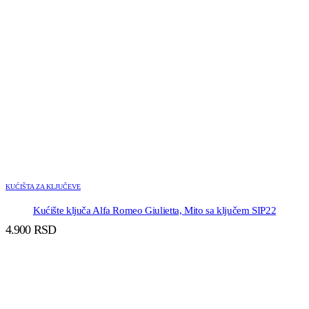
KUĆIŠTA ZA KLJUČEVE
Kućište ključa Alfa Romeo Giulietta, Mito sa ključem SIP22
4.900
RSD