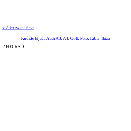
KUĆIŠTA ZA KLJUČEVE
Kućište ključa Audi A3, A4, Golf, Polo, Fabia, Ibiza
2.600
RSD