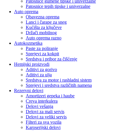
Patosnice gumene tipske i univerzalne
Patosnice tepih tipske i univerzalne
Auto oprema
Obavezna oprema
Lanci i čarape za sneg
Kućišta za ključeve
Držači mobilnog
Auto oprema razno
Autokozmetika
Paste za poliranje
Sprejevi za kokpit
Sredstva i pribor za čišćenje
Hemijski proizvodi
Aditivi za gorivo
Aditivi za ulja
Sredstva za motor i rashladni sistem
Sprejevi i sredstva različitih namena
Rezervni delovi
Amortizeri gepeka i haube
Creva interkulera
Delovi vešanja
Delovi za mali servis
Delovi za veliki servis
Filteri za sva vozila
Karoserijski delovi