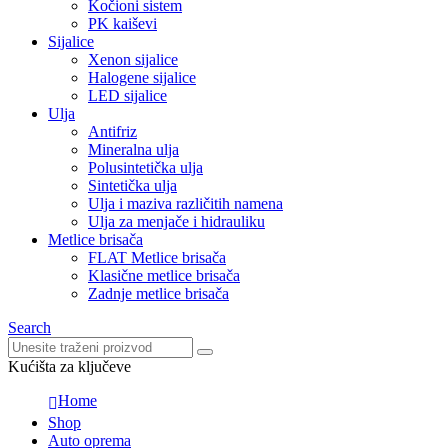
Kočioni sistem
PK kaiševi
Sijalice
Xenon sijalice
Halogene sijalice
LED sijalice
Ulja
Antifriz
Mineralna ulja
Polusintetička ulja
Sintetička ulja
Ulja i maziva različitih namena
Ulja za menjače i hidrauliku
Metlice brisača
FLAT Metlice brisača
Klasične metlice brisača
Zadnje metlice brisača
Search
Kućišta za ključeve
Home
Shop
Auto oprema