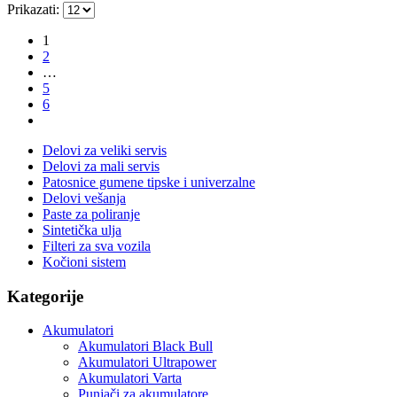
Prikazati:
1
2
…
5
6
Delovi za veliki servis
Delovi za mali servis
Patosnice gumene tipske i univerzalne
Delovi vešanja
Paste za poliranje
Sintetička ulja
Filteri za sva vozila
Kočioni sistem
Kategorije
Akumulatori
Akumulatori Black Bull
Akumulatori Ultrapower
Akumulatori Varta
Punjači za akumulatore