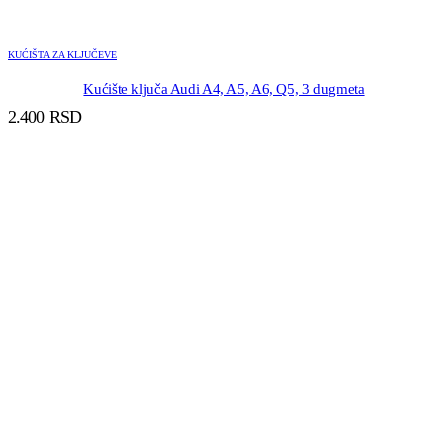
KUĆIŠTA ZA KLJUČEVE
Kućište ključa Audi A4, A5, A6, Q5, 3 dugmeta
2.400
RSD