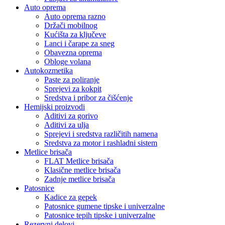
Auto oprema
Auto oprema razno
Držači mobilnog
Kućišta za ključeve
Lanci i čarape za sneg
Obavezna oprema
Obloge volana
Autokozmetika
Paste za poliranje
Sprejevi za kokpit
Sredstva i pribor za čišćenje
Hemijski proizvodi
Aditivi za gorivo
Aditivi za ulja
Sprejevi i sredstva različitih namena
Sredstva za motor i rashladni sistem
Metlice brisača
FLAT Metlice brisača
Klasične metlice brisača
Zadnje metlice brisača
Patosnice
Kadice za gepek
Patosnice gumene tipske i univerzalne
Patosnice tepih tipske i univerzalne
Rezervni delovi