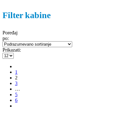
Filter kabine
Poređaj
po:
Prikazati:
1
2
3
…
5
6