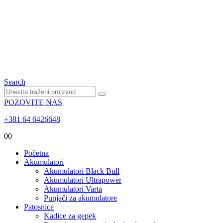
Search
POZOVITE NAS
+381 64 6426648
0
0
Početna
Akumulatori
Akumulatori Black Bull
Akumulatori Ultrapower
Akumulatori Varta
Punjači za akumulatore
Patosnice
Kadice za gepek