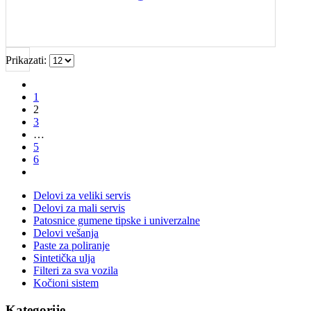
Prikazati:
1
2
3
…
5
6
Delovi za veliki servis
Delovi za mali servis
Patosnice gumene tipske i univerzalne
Delovi vešanja
Paste za poliranje
Sintetička ulja
Filteri za sva vozila
Kočioni sistem
Kategorije