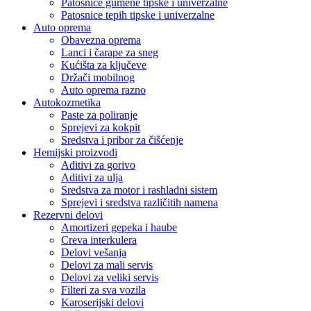
Patosnice gumene tipske i univerzalne
Patosnice tepih tipske i univerzalne
Auto oprema
Obavezna oprema
Lanci i čarape za sneg
Kućišta za ključeve
Držači mobilnog
Auto oprema razno
Autokozmetika
Paste za poliranje
Sprejevi za kokpit
Sredstva i pribor za čišćenje
Hemijski proizvodi
Aditivi za gorivo
Aditivi za ulja
Sredstva za motor i rashladni sistem
Sprejevi i sredstva različitih namena
Rezervni delovi
Amortizeri gepeka i haube
Creva interkulera
Delovi vešanja
Delovi za mali servis
Delovi za veliki servis
Filteri za sva vozila
Karoserijski delovi