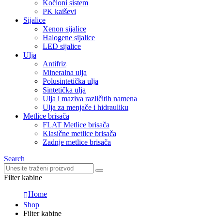
Kočioni sistem
PK kaiševi
Sijalice
Xenon sijalice
Halogene sijalice
LED sijalice
Ulja
Antifriz
Mineralna ulja
Polusintetička ulja
Sintetička ulja
Ulja i maziva različitih namena
Ulja za menjače i hidrauliku
Metlice brisača
FLAT Metlice brisača
Klasične metlice brisača
Zadnje metlice brisača
Search
Filter kabine
Home
Shop
Filter kabine