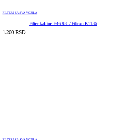
FILTERI ZA SVA VOZILA
Filter kabine E46 98- / Filtron K1136
1.200
RSD
FILTERI ZA SVA VOZILA