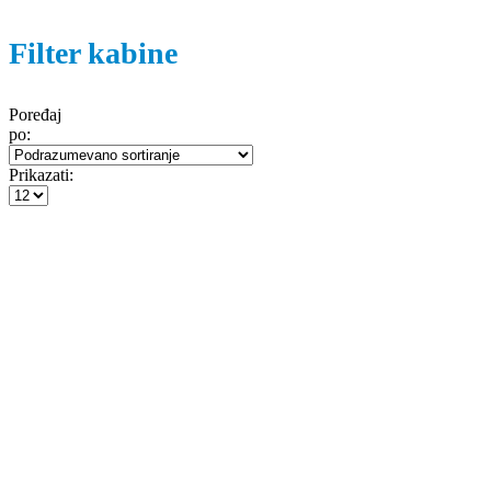
Filter kabine
Poređaj
po:
Prikazati: