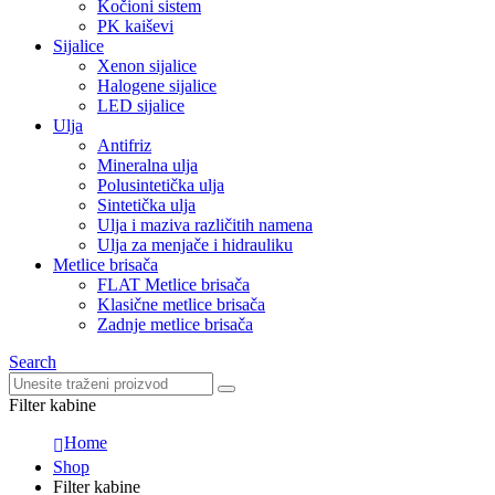
Kočioni sistem
PK kaiševi
Sijalice
Xenon sijalice
Halogene sijalice
LED sijalice
Ulja
Antifriz
Mineralna ulja
Polusintetička ulja
Sintetička ulja
Ulja i maziva različitih namena
Ulja za menjače i hidrauliku
Metlice brisača
FLAT Metlice brisača
Klasične metlice brisača
Zadnje metlice brisača
Search
Filter kabine
Home
Shop
Filter kabine