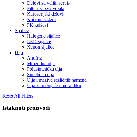
Delovi za veliki servis
Filteri za sva vozila
Karoserijski delovi
Kočioni sistem
PK kaiševi
Sijalice
Halogene sijalice
LED sijalice
Xenon sijalice
Ulja
Antifriz
Mineralna ulja
Polusintetička ulja
Sintetička ulja
Ulja i maziva različitih namena
Ulja za menjače i hidrauliku
Reset All Filters
Istaknuti proizvodi