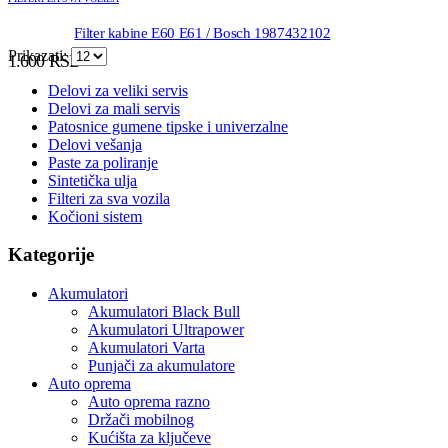
Filter kabine E60 E61 / Bosch 1987432102
Prikazati:
1.600
RSD
Delovi za veliki servis
Delovi za mali servis
Patosnice gumene tipske i univerzalne
Delovi vešanja
Paste za poliranje
Sintetička ulja
Filteri za sva vozila
Kočioni sistem
Kategorije
Akumulatori
Akumulatori Black Bull
Akumulatori Ultrapower
Akumulatori Varta
Punjači za akumulatore
Auto oprema
Auto oprema razno
Držači mobilnog
Kućišta za ključeve