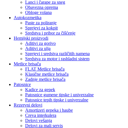
Lanci i čarape za sneg
Obavezna oprema
Obloge volana
Autokozmetika
Paste za poliranje
Sprejevi za kokpit
Sredstva i pribor za čišćenje
Hemijski proizvodi
Aditivi za gorivo
Aditivi za ulja
Sprejevi i sredstva različitih namena
Sredstva za motor i rashladni sistem
Metlice brisača
FLAT Metlice brisača
Klasične metlice brisača
Zadnje metlice brisača
Patosnice
Kadice za gepek
Patosnice gumene tipske i univerzalne
Patosnice tepih tipske i univerzalne
Rezervni delovi
Amortizeri gepeka i haube
Creva interkulera
Delovi vešanja
Delovi za mali servis