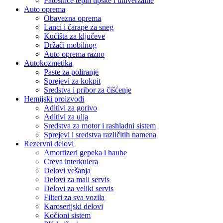
Patosnice tepih tipske i univerzalne
Auto oprema
Obavezna oprema
Lanci i čarape za sneg
Kućišta za ključeve
Držači mobilnog
Auto oprema razno
Autokozmetika
Paste za poliranje
Sprejevi za kokpit
Sredstva i pribor za čišćenje
Hemijski proizvodi
Aditivi za gorivo
Aditivi za ulja
Sredstva za motor i rashladni sistem
Sprejevi i sredstva različitih namena
Rezervni delovi
Amortizeri gepeka i haube
Creva interkulera
Delovi vešanja
Delovi za mali servis
Delovi za veliki servis
Filteri za sva vozila
Karoserijski delovi
Kočioni sistem