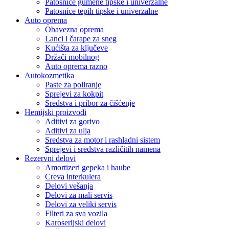
Patosnice gumene tipske i univerzalne
Patosnice tepih tipske i univerzalne
Auto oprema
Obavezna oprema
Lanci i čarape za sneg
Kućišta za ključeve
Držači mobilnog
Auto oprema razno
Autokozmetika
Paste za poliranje
Sprejevi za kokpit
Sredstva i pribor za čišćenje
Hemijski proizvodi
Aditivi za gorivo
Aditivi za ulja
Sredstva za motor i rashladni sistem
Sprejevi i sredstva različitih namena
Rezervni delovi
Amortizeri gepeka i haube
Creva interkulera
Delovi vešanja
Delovi za mali servis
Delovi za veliki servis
Filteri za sva vozila
Karoserijski delovi