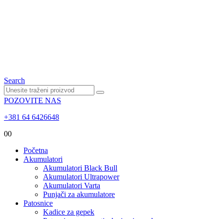
Search
POZOVITE NAS
+381 64 6426648
0
0
Početna
Akumulatori
Akumulatori Black Bull
Akumulatori Ultrapower
Akumulatori Varta
Punjači za akumulatore
Patosnice
Kadice za gepek