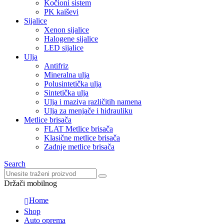
Kočioni sistem
PK kaiševi
Sijalice
Xenon sijalice
Halogene sijalice
LED sijalice
Ulja
Antifriz
Mineralna ulja
Polusintetička ulja
Sintetička ulja
Ulja i maziva različitih namena
Ulja za menjače i hidrauliku
Metlice brisača
FLAT Metlice brisača
Klasične metlice brisača
Zadnje metlice brisača
Search
Držači mobilnog
Home
Shop
Auto oprema