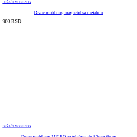
DRŽAČI MOBILNOG
Drzac mobilnog magnetni sa metalom
980
RSD
DRŽAČI MOBILNOG
Drzac mobilnog MICRO za telefone do 50mm širine