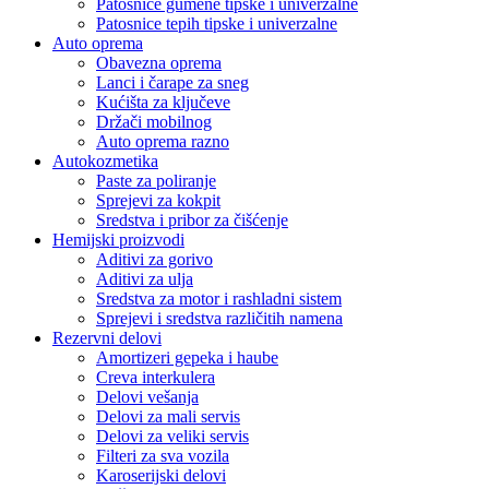
Patosnice gumene tipske i univerzalne
Patosnice tepih tipske i univerzalne
Auto oprema
Obavezna oprema
Lanci i čarape za sneg
Kućišta za ključeve
Držači mobilnog
Auto oprema razno
Autokozmetika
Paste za poliranje
Sprejevi za kokpit
Sredstva i pribor za čišćenje
Hemijski proizvodi
Aditivi za gorivo
Aditivi za ulja
Sredstva za motor i rashladni sistem
Sprejevi i sredstva različitih namena
Rezervni delovi
Amortizeri gepeka i haube
Creva interkulera
Delovi vešanja
Delovi za mali servis
Delovi za veliki servis
Filteri za sva vozila
Karoserijski delovi