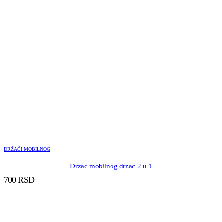
DRŽAČI MOBILNOG
Drzac mobilnog drzac 2 u 1
700
RSD