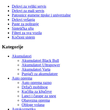
Delovi za veliki servis
Delovi za mali servis
Patosnice gumene tipske i univerzalne
Delovi vešanja
Paste za poliranje
Sintetička ulja
Filteri za sva vozila
Kočioni sistem
Kategorije
Akumulatori
Akumulatori Black Bull
Akumulatori Ultrapower
Akumulatori Varta
Punjači za akumulatore
Auto oprema
Auto oprema razno
Držači mobilnog
Kućišta za ključeve
Lanci i čarape za sneg
Obavezna oprema
Obloge volana
Autokozmetika