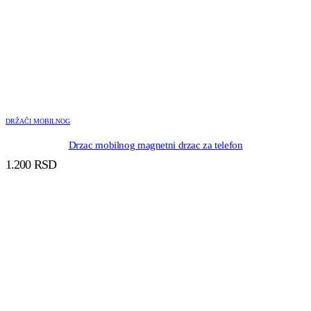
DRŽAČI MOBILNOG
Drzac mobilnog magnetni drzac za telefon
1.200
RSD