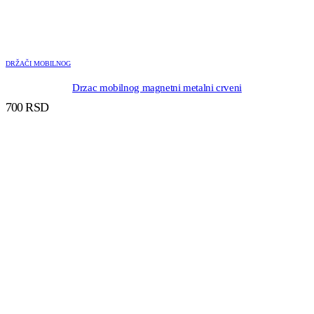
DRŽAČI MOBILNOG
Drzac mobilnog magnetni metalni crveni
700
RSD