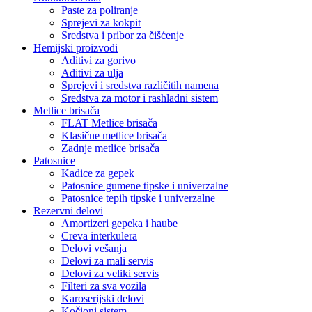
Paste za poliranje
Sprejevi za kokpit
Sredstva i pribor za čišćenje
Hemijski proizvodi
Aditivi za gorivo
Aditivi za ulja
Sprejevi i sredstva različitih namena
Sredstva za motor i rashladni sistem
Metlice brisača
FLAT Metlice brisača
Klasične metlice brisača
Zadnje metlice brisača
Patosnice
Kadice za gepek
Patosnice gumene tipske i univerzalne
Patosnice tepih tipske i univerzalne
Rezervni delovi
Amortizeri gepeka i haube
Creva interkulera
Delovi vešanja
Delovi za mali servis
Delovi za veliki servis
Filteri za sva vozila
Karoserijski delovi
Kočioni sistem