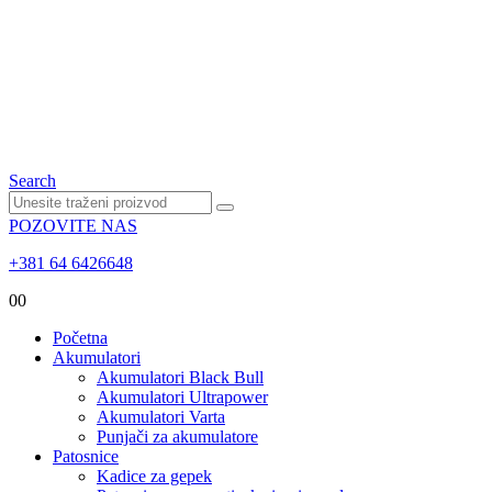
Search
POZOVITE NAS
+381 64 6426648
0
0
Početna
Akumulatori
Akumulatori Black Bull
Akumulatori Ultrapower
Akumulatori Varta
Punjači za akumulatore
Patosnice
Kadice za gepek