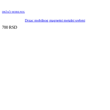
DRŽAČI MOBILNOG
Drzac mobilnog magnetni metalni srebrni
700
RSD