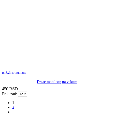
DRŽAČI MOBILNOG
Drzac mobilnog na vakum
450
RSD
Prikazati:
1
2