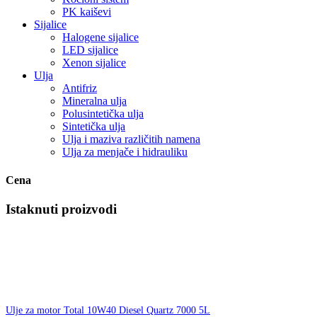
PK kaiševi
Sijalice
Halogene sijalice
LED sijalice
Xenon sijalice
Ulja
Antifriz
Mineralna ulja
Polusintetička ulja
Sintetička ulja
Ulja i maziva različitih namena
Ulja za menjače i hidrauliku
Cena
Istaknuti proizvodi
Ulje za motor Total 10W40 Diesel Quartz 7000 5L