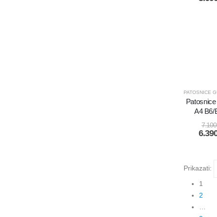
Aditiv za gorivo WYNN'S Diesel System Treatment GOLD 500ml
2.200
RSD
Patosnice 
Aditiv za motorno ulje Liqui Moly Hydro-Stosel Additiv 300ml
A4 B6/
2.200
RSD
7.10
6.39
Akumulator Varta AGM 12V70Ah 760A
18.300
RSD
Prikazati:
1
2
…