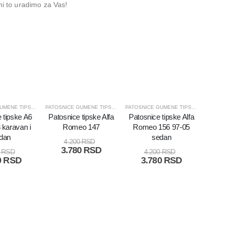
mi to uradimo za Vas!
PATOSNICE GUMENE TIPSKE I UNIVERZALNE
PATOSNICE GUMENE TIPSKE I UNIVERZALNE
PATOSNICE GUMENE TIPSKE I UNIVERZALNE
 tipske A6
Patosnice tipske Alfa
Patosnice tipske Alfa
 karavan i
Romeo 147
Romeo 156 97-05
dan
sedan
4.200
RSD
3.780
RSD
0
RSD
4.200
RSD
0
RSD
3.780
RSD