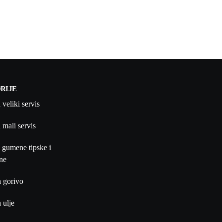
RIJE
 veliki servis
 mali servis
 gumene tipske i
ne
a gorivo
 ulje