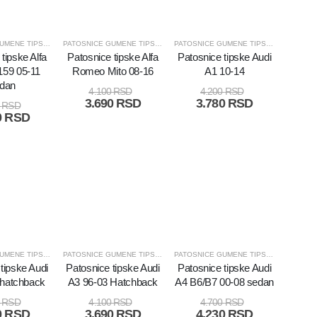
PATOSNICE GUMENE TIPSKE I UNIVERZALNE
PATOSNICE GUMENE TIPSKE I UNIVERZALNE
PATOSNICE GUMENE TIPSKE I UNIVERZALNE
tipske Alfa
Patosnice tipske Alfa
Patosnice tipske Audi
59 05-11
Romeo Mito 08-16
A1 10-14
dan
4.100
RSD
4.200
RSD
3.690
RSD
3.780
RSD
0
RSD
0
RSD
PATOSNICE GUMENE TIPSKE I UNIVERZALNE
PATOSNICE GUMENE TIPSKE I UNIVERZALNE
PATOSNICE GUMENE TIPSKE I UNIVERZALNE
tipske Audi
Patosnice tipske Audi
Patosnice tipske Audi
 hatchback
A3 96-03 Hatchback
A4 B6/B7 00-08 sedan
0
RSD
4.100
RSD
4.700
RSD
0
RSD
3.690
RSD
4.230
RSD