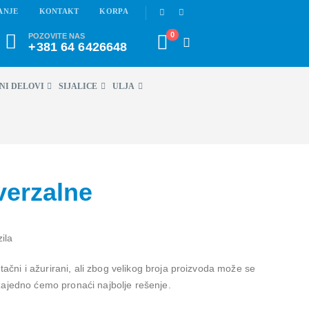
ANJE
KONTAKT
KORPA
0
POZOVITE NAS
+381 64 6426648
NI DELOVI
SIJALICE
ULJA
verzalne
ila
 tačni i ažurirani, ali zbog velikog broja proizvoda može se
 zajedno ćemo pronaći najbolje rešenje.