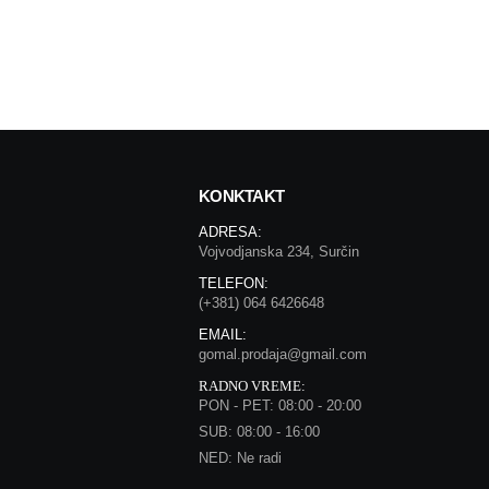
KONKTAKT
ADRESA:
Vojvodjanska 234, Surčin
TELEFON:
(+381) 064 6426648
EMAIL:
gomal.prodaja@gmail.com
RADNO VREME:
PON - PET: 08:00 - 20:00
SUB: 08:00 - 16:00
NED: Ne radi