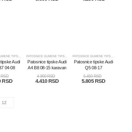
PATOSNICE GUMENE TIPSKE I UNIVERZALNE
PATOSNICE GUMENE TIPSKE I UNIVERZALNE
PATOSNICE GUMENE TIPSKE I UNIVERZALNE
tipske Audi
Patosnice tipske Audi
Patosnice tipske Audi
B7 04-08
A4 B8 08-15 karavan
Q5 08-17
0
RSD
4.900
RSD
6.450
RSD
0
RSD
4.410
RSD
5.805
RSD