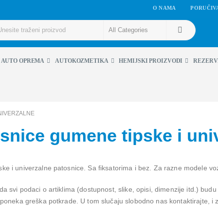
O NAMA
PORUČIV
AUTO OPREMA
AUTOKOZMETIKA
HEMIJSKI PROIZVODI
REZERV
UNIVERZALNE
snice gumene tipske i uni
ke i univerzalne patosnice. Sa fiksatorima i bez. Za razne modele voz
a svi podaci o artiklima (dostupnost, slike, opisi, dimenzije itd.) budu
e poneka greška potkrade. U tom slučaju slobodno nas kontaktirajte, i