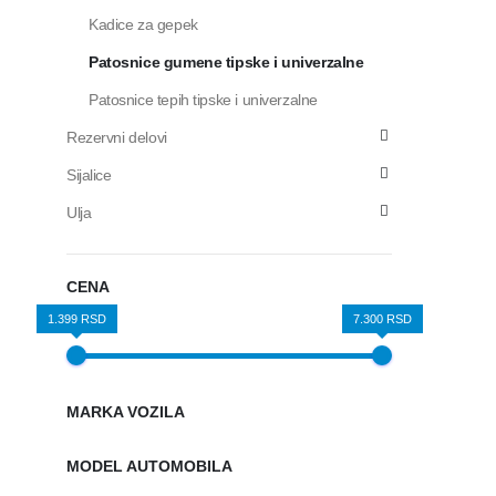
Kadice za gepek
Patosnice gumene tipske i univerzalne
Patosnice tepih tipske i univerzalne
Rezervni delovi
Sijalice
Ulja
CENA
1.399 RSD
7.300 RSD
MARKA VOZILA
MODEL AUTOMOBILA