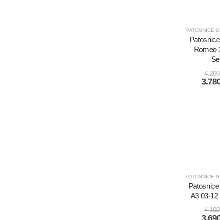
Patosnice 
Romeo 1
Se
4.20
3.78
Patosnice 
A3 03-12
4.10
3.69