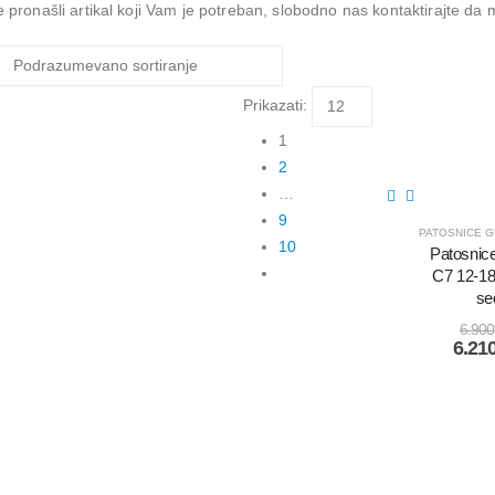
e pronašli artikal koji Vam je potreban, slobodno nas kontaktirajte da 
Prikazati:
1
2
…
9
10
Patosnice
C7 12-18
se
6.90
6.21