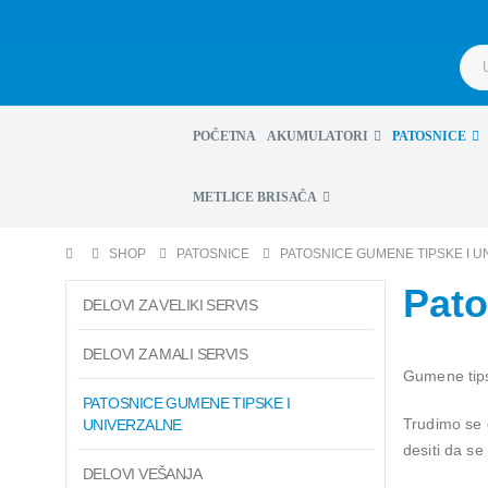
POČETNA
AKUMULATORI
PATOSNICE
METLICE BRISAČA
SHOP
PATOSNICE
PATOSNICE GUMENE TIPSKE I 
Pato
DELOVI ZA VELIKI SERVIS
DELOVI ZA MALI SERVIS
Gumene tips
PATOSNICE GUMENE TIPSKE I
Trudimo se d
UNIVERZALNE
desiti da s
DELOVI VEŠANJA