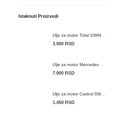
Istaknuti Proizvodi
Ulje za motor Total 10W40 Diesel Quartz 7000 5L
3.900
RSD
Ulje za motor Mercedes 5W30 MB 229.52 5L
7.900
RSD
Ulje za motor Castrol 5W40 EDGE TD 1L
1.450
RSD