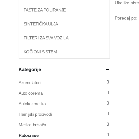
Ukoliko nist
PASTE ZA POLIRANJE
Poređaj po:
SINTETIČKA ULJA
FILTERI ZA SVA VOZILA
KOČIONI SISTEM
Kategorije
Akumulatori
Auto oprema
Autokozmetika
Hemijski proizvodi
Metlice brisača
Patosnice