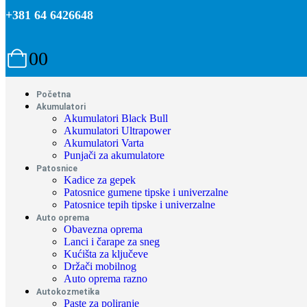
+381 64 6426648
0
0
Početna
Akumulatori
Akumulatori Black Bull
Akumulatori Ultrapower
Akumulatori Varta
Punjači za akumulatore
Patosnice
Kadice za gepek
Patosnice gumene tipske i univerzalne
Patosnice tepih tipske i univerzalne
Auto oprema
Obavezna oprema
Lanci i čarape za sneg
Kućišta za ključeve
Držači mobilnog
Auto oprema razno
Autokozmetika
Paste za poliranje