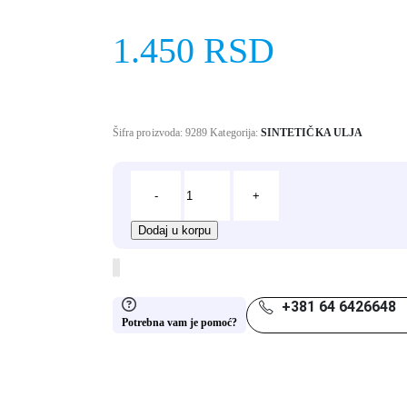
1.450
RSD
Šifra proizvoda:
9289
Kategorija:
SINTETIČKA ULJA
-
+
Dodaj u korpu
+381 64 6426648
Potrebna vam je pomoć?