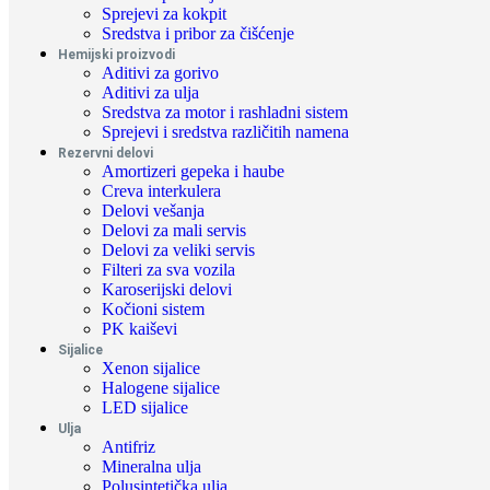
Sprejevi za kokpit
Sredstva i pribor za čišćenje
Hemijski proizvodi
Aditivi za gorivo
Aditivi za ulja
Sredstva za motor i rashladni sistem
Sprejevi i sredstva različitih namena
Rezervni delovi
Amortizeri gepeka i haube
Creva interkulera
Delovi vešanja
Delovi za mali servis
Delovi za veliki servis
Filteri za sva vozila
Karoserijski delovi
Kočioni sistem
PK kaiševi
Sijalice
Xenon sijalice
Halogene sijalice
LED sijalice
Ulja
Antifriz
Mineralna ulja
Polusintetička ulja