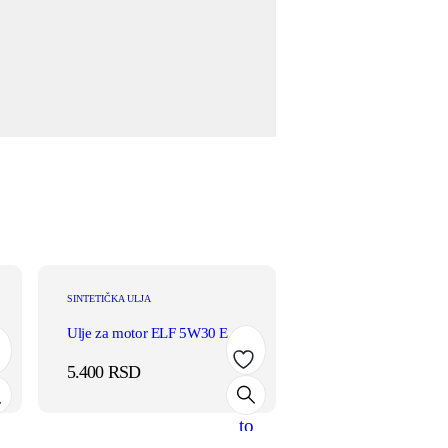
SINTETIČKA ULJA
Ulje za motor ELF 5W30 Evolution 900 SXR 5L
5.400
RSD
d
Add
to