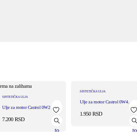
ema na zalihama
SINTETIČKA ULJA
SINTETIČKA ULJA
Ulje za motor Castrol 0W40 EDGE 1L
Ulje za motor Castrol 0W20 EDGE LL IV 4L
1.950
RSD
Add
Ad
7.200
RSD
to
to