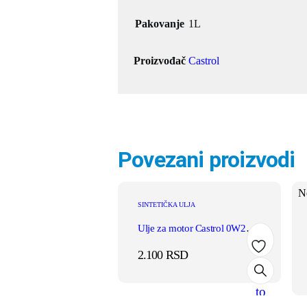
Pakovanje
1L
Proizvođač
Castrol
Povezani proizvodi
N
SINTETIČKA ULJA
Ulje za motor Castrol 0W20 EDGE LL IV 1L
2.100
RSD
Add
to