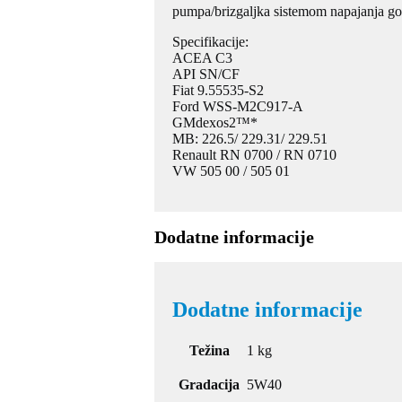
pumpa/brizgaljka sistemom napajanja go
Specifikacije:
ACEA C3
API SN/CF
Fiat 9.55535-S2
Ford WSS-M2C917-A
GMdexos2™*
MB: 226.5/ 229.31/ 229.51
Renault RN 0700 / RN 0710
VW 505 00 / 505 01
Dodatne informacije
Dodatne informacije
Težina
1 kg
Gradacija
5W40